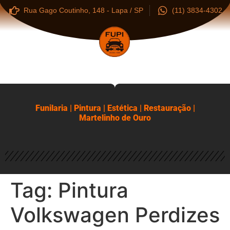
Rua Gago Coutinho, 148 - Lapa / SP
(11) 3834-4302
Funilaria | Pintura | Estética | Restauração |
Martelinho de Ouro
Tag:
Pintura
Volkswagen Perdizes