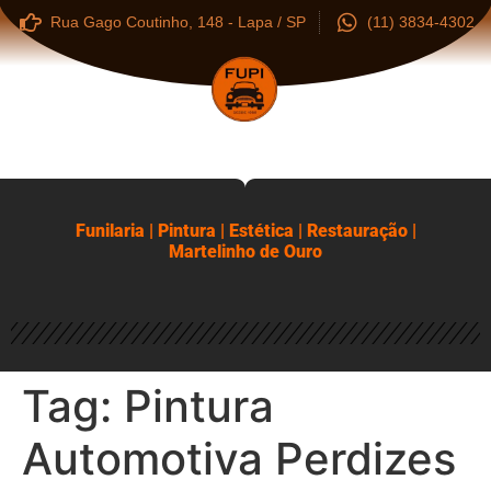
Rua Gago Coutinho, 148 - Lapa / SP
(11) 3834-4302
Funilaria | Pintura | Estética | Restauração |
Martelinho de Ouro
Tag:
Pintura
Automotiva Perdizes