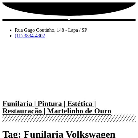
Pular
para
o
conteúdo
Rua Gago Coutinho, 148 - Lapa / SP
(11) 3834-4302
Funilaria | Pintura | Estética |
Restauração | Martelinho de Ouro
Tag:
Funilaria Volkswagen