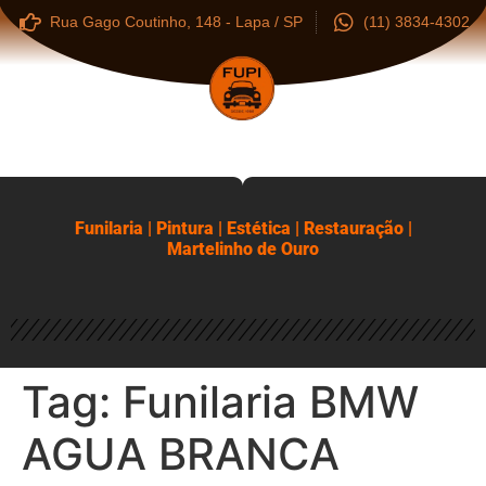
Rua Gago Coutinho, 148 - Lapa / SP
(11) 3834-4302
Funilaria | Pintura | Estética | Restauração |
Martelinho de Ouro
Tag:
Funilaria BMW
AGUA BRANCA